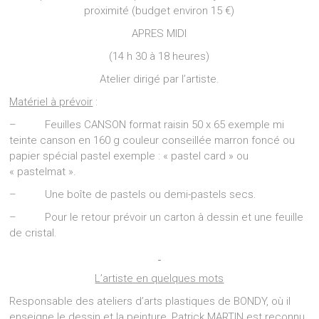
proximité (budget environ 15 €)
APRES MIDI
(14 h 30 à 18 heures)
Atelier dirigé par l’artiste.
Matériel à prévoir
:
– Feuilles CANSON format raisin 50 x 65 exemple mi
teinte canson en 160 g couleur conseillée marron foncé ou
papier spécial pastel exemple : « pastel card » ou
« pastelmat ».
– Une boîte de pastels ou demi-pastels secs.
– Pour le retour prévoir un carton à dessin et une feuille
de cristal.
L’artiste en quelques mots
Responsable des ateliers d’arts plastiques de BONDY, où il
enseigne le dessin et la peinture, Patrick MARTIN est reconnu