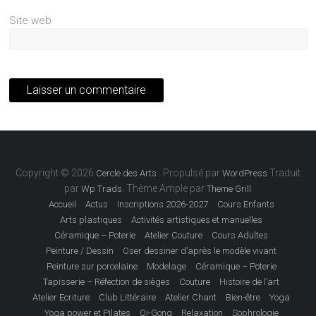
Site web
Copyright © 2026
. Propulsé par
Traduit
Cercle des Arts
WordPress
par
. Thème Ample par
Wp Trads
Theme Grill
Accueil
Actus
Inscriptions 2026-2027
Cours Enfants
Arts plastiques
Activités artistiques et manuelles
Céramique – Poterie
Atelier Couture
Cours Adultes
Peinture / Dessin
Oser dessiner d’après le modèle vivant
Peinture sur porcelaine
Modelage
Céramique – Poterie
Tapisserie – Réfection de sièges
Couture
Histoire de l’art
Atelier Ecriture
Club Littéraire
Atelier Chant
Bien-être
Yoga
Yoga power et Pilates
Qi-Gong
Relaxation
Sophrologie