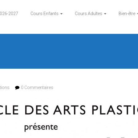
2026-2027
Cours Enfants
Cours Adultes
Bien-être
tions
0 Commentaires