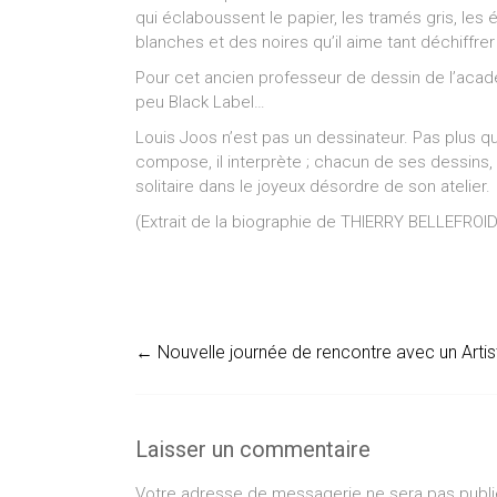
qui éclaboussent le papier, les tramés gris, les
blanches et des noires qu’il aime tant déchiffrer
Pour cet ancien professeur de dessin de l’académ
peu Black Label…
Louis Joos n’est pas un dessinateur. Pas plus qu’u
compose, il interprète ; chacun de ses dessins,
solitaire dans le joyeux désordre de son atelier.
(Extrait de la biographie de THIERRY BELLEFROID, 
←
Nouvelle journée de rencontre avec un Artis
Laisser un commentaire
Votre adresse de messagerie ne sera pas publi