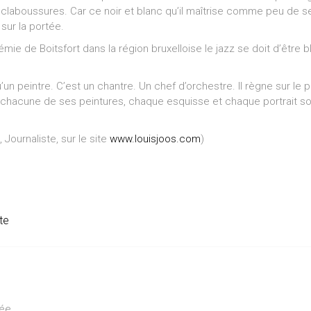
 éclaboussures. Car ce noir et blanc qu’il maîtrise comme peu de se
 sur la portée.
ie de Boitsfort dans la région bruxelloise le jazz se doit d’être b
n peintre. C’est un chantre. Un chef d’orchestre. Il règne sur le pap
 chacune de ses peintures, chaque esquisse et chaque portrait so
Journaliste, sur le site
www.louisjoos.com
)
te
ée.